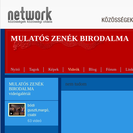
MULATÓS ZENÉK BIRODALMA
Nyitó
Tagok
Képek
Videók
Blog
Fórum
Lin
nem tudom
MULATÓS ZENÉK
BIRODALMA
videógalériái
bódi
guszti,margó,
csabi
63 videó