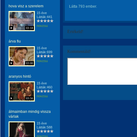
hova visz a szerelem
Látta 793 ember.
15 éve
Látták:441
novzsu
03:18
Értékeld!
árva fiu
15 éve
Kommentáld!
Látták:699
novzsu
03:00
aranyos hintó
15 éve
Látták:460
novzsu
03:56
álmaimban mindig vissza
várlak
15 éve
Látták:588
novzsu