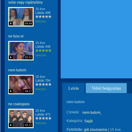
szép vagy cigánylány
15 éve
Látták:498
novzsu
04:44
ne fuss el
15 éve
Látták:446
novzsu
03:55
nem tudom
15 éve
Látták:794
Leírás
Videó beágyazása
novzsu
04:17
nem tudom
ne csalogass
15 éve
Címkék:
nem tudom
Látták:472
Kategória:
Saját
novzsu
03:15
Feltöltötte:
gál zsuzsanna
|
15 éve