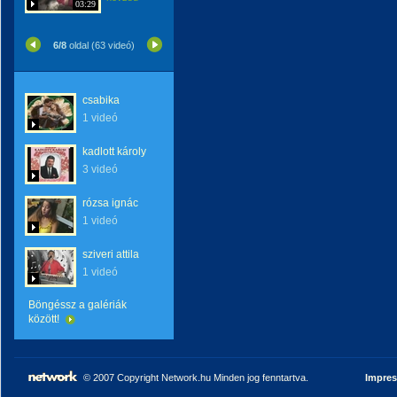
03:29
6/8
oldal (63 videó)
csabika
1 videó
kadlott károly
3 videó
rózsa ignác
1 videó
sziveri attila
1 videó
Böngéssz a galériák
között!
© 2007 Copyright Network.hu Minden jog fenntartva.
Impre