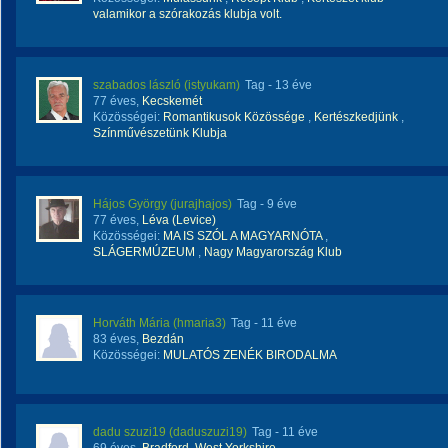
valamikor a szórakozás klubja volt.
szabados lászló (istyukam)
Tag
- 13 éve
77 éves,
Kecskemét
Közösségei:
Romantikusok Közössége
,
Kertészkedjünk
,
Színművészetünk Klubja
Hájos György (jurajhajos)
Tag
- 9 éve
77 éves,
Léva (Levice)
Közösségei:
MA IS SZÓL A MAGYARNÓTA
,
SLÁGERMÚZEUM
,
Nagy Magyarország Klub
Horváth Mária (hmaria3)
Tag
- 11 éve
83 éves,
Bezdán
Közösségei:
MULATÓS ZENÉK BIRODALMA
dadu szuzi19 (daduszuzi19)
Tag
- 11 éve