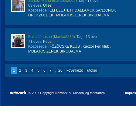
Sárközi Mária (marcsella009)
Tag
- 13 éve
63 éves,
Üllés
Közösségei:
ELFELEJTETT DALLAMOK SANZONOK
ÖRÖKZÖLDEK
,
MULATÓS ZENÉK BIRODALMA
Balla Jánosné (Marika5589)
Tag
- 13 éve
71 éves,
Pécel
Közösségei:
FŐZŐCSKE KLUB
,
Kaczor Feri klub
,
MULATÓS ZENÉK BIRODALMA
1
2
3
4
5
6
7
...
20
következő
utolsó
© 2007 Copyright Network.hu Minden jog fenntartva.
Impre