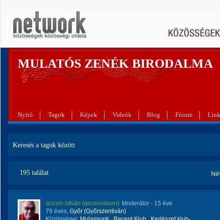
MULATÓS ZENÉK BIRODALMA
Nyitó
Tagok
Képek
Videók
Blog
Fórum
Lin
Keresés a tagok között
195 találat
Né
ancsin istván (ancsinistvan)
Moderátor
- 15 éve
79 éves,
Győr (Győrszentiván)
Közösségei:
Mulassunk
,
Recept Klub
,
Kertészet klub-