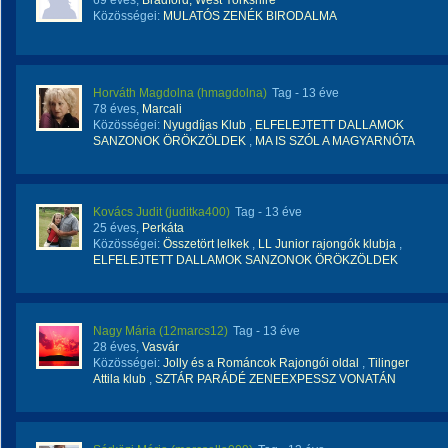
69 éves,
Bradford, West Yorkshire
Közösségei:
MULATÓS ZENÉK BIRODALMA
Horváth Magdolna (hmagdolna)
Tag
- 13 éve
78 éves,
Marcali
Közösségei:
Nyugdíjas Klub
,
ELFELEJTETT DALLAMOK
SANZONOK ÖRÖKZÖLDEK
,
MA IS SZÓL A MAGYARNÓTA
Kovács Judit (juditka400)
Tag
- 13 éve
25 éves,
Perkáta
Közösségei:
Összetört lelkek
,
LL Junior rajongók klubja
,
ELFELEJTETT DALLAMOK SANZONOK ÖRÖKZÖLDEK
Nagy Mária (12marcs12)
Tag
- 13 éve
28 éves,
Vasvár
Közösségei:
Jolly és a Románcok Rajongói oldal
,
Tilinger
Attila klub
,
SZTÁR PARÁDÉ ZENEEXPESSZ VONATÁN