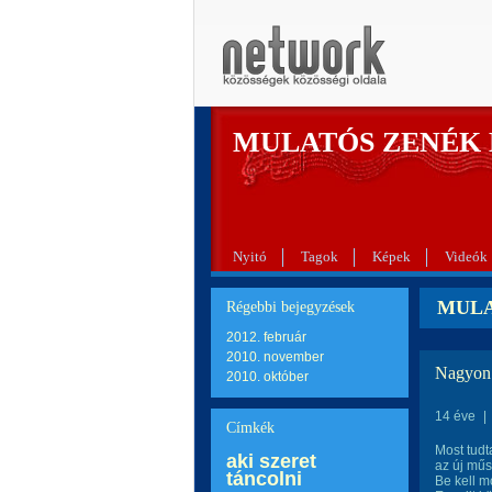
MULATÓS ZENÉK
Nyitó
Tagok
Képek
Videók
MULA
Régebbi bejegyzések
2012. február
2010. november
Nagyon 
2010. október
14 éve
|
Címkék
Most tudt
aki szeret
az új műs
táncolni
Be kell m