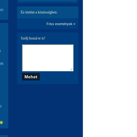
on
Ez történt a közösségben:
Friss események »
Szólj hozzá te is!
s
ek
!