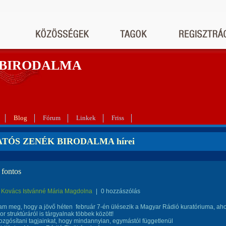
 BIRODALMA
Blog
Fórum
Linkek
Friss
TÓS ZENÉK BIRODALMA hírei
fontos
Kovács Istvánné Mária Magdolna
|
0 hozzászólás
am meg, hogy a jövő héten február 7-én ülésezik a Magyar Rádió kuratóriuma, aho
or struktúráról is tárgyalnak többek között!
ozgósítani tagjainkat, hogy mindannyian, egymástól függetlenül