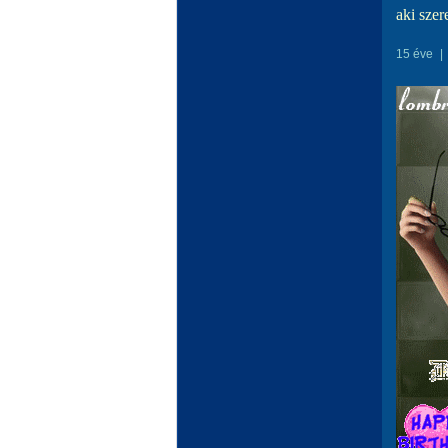
aki szer
15 éve
|