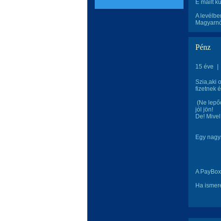
E mailt 
A levélbe
Magyarnó
Pénz
15 éve
|
Szia,aki 
fizetnek é
(Ne lepőd
jól jön!
De! Mivel
Egy nagys
A PayBox 
Ha ismere