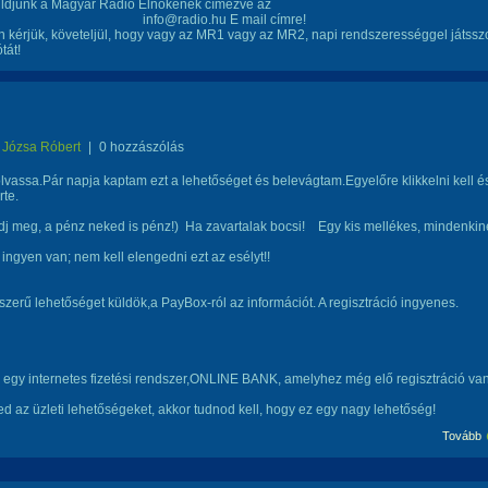
küldjünk a Magyar Rádió Elnökének címezve az
info@radio.hu E mail címre!
n kérjük, követeljül, hogy vagy az MR1 vagy az MR2, napi rendszerességgel játssz
tát!
Józsa Róbert
|
0 hozzászólás
olvassa.Pár napja kaptam ezt a lehetőséget és belevágtam.Egyelőre klikkelni kell é
rte.
j meg, a pénz neked is pénz!) Ha zavartalak bocsi! Egy kis mellékes, mindenkin
 ingyen van; nem kell elengedni ezt az esélyt!!
zerű lehetőséget küldök,a PayBox-ról az információt. A regisztráció ingyenes.
egy internetes fizetési rendszer,ONLINE BANK, amelyhez még elő regisztráció van
d az üzleti lehetőségeket, akkor tudnod kell, hogy ez egy nagy lehetőség!
Tovább