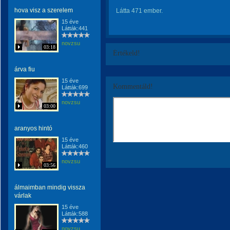
hova visz a szerelem
Látta 471 ember.
15 éve
Látták:441
novzsu
03:18
Értékeld!
árva fiu
15 éve
Kommentáld!
Látták:699
novzsu
03:00
aranyos hintó
15 éve
Látták:460
novzsu
03:56
álmaimban mindig vissza
várlak
15 éve
Látták:588
novzsu