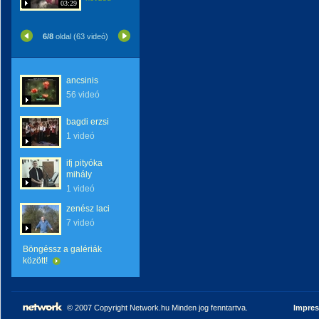
03:29
6/8
oldal (63 videó)
ancsinis
56 videó
bagdi erzsi
1 videó
ifj pityóka
mihály
1 videó
zenész laci
7 videó
Böngéssz a galériák
között!
© 2007 Copyright Network.hu Minden jog fenntartva.
Impre