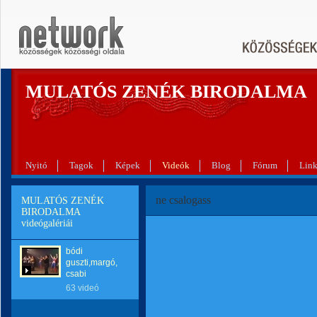
MULATÓS ZENÉK BIRODALMA
Nyitó
Tagok
Képek
Videók
Blog
Fórum
Lin
ne csalogass
MULATÓS ZENÉK
BIRODALMA
videógalériái
bódi
guszti,margó,
csabi
63 videó