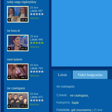
szép vagy cigánylány
15 éve
Látták:497
novzsu
04:44
ne fuss el
15 éve
Látták:446
novzsu
03:55
nem tudom
15 éve
Látták:793
Leírás
Videó beágyazása
novzsu
04:17
ne csalogass
ne csalogass
15 éve
Címkék:
ne csalogass
Látták:472
Kategória:
Saját
novzsu
03:15
Feltöltötte:
gál zsuzsanna
|
15 éve