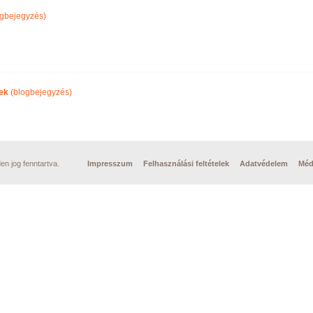
gbejegyzés)
ek
(blogbejegyzés)
n jog fenntartva.
Impresszum
Felhasználási feltételek
Adatvédelem
Méd