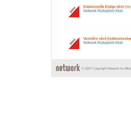
Klubvezetők Klubja hírei
(blo
Network Klubajánló Klub
Vezetőre váró klubközösség
Network Klubajánló Klub
© 2007 Copyright Network.hu Minde