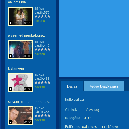
vallomással
15 éve
Látták:576
novzsu
03:26
a szemed megbabonáz
15 éve
Látták:448
novzsu
05:00
kislányom
15 éve
Látták:466
Leírás
Videó beágyazása
novzsu
03:39
hulló csillag
szívem minden dobbanása
15 éve
Címkék:
hulló csillag
Látták:387
Kategória:
Saját
novzsu
06:59
Feltöltötte:
gál zsuzsanna
|
15 éve