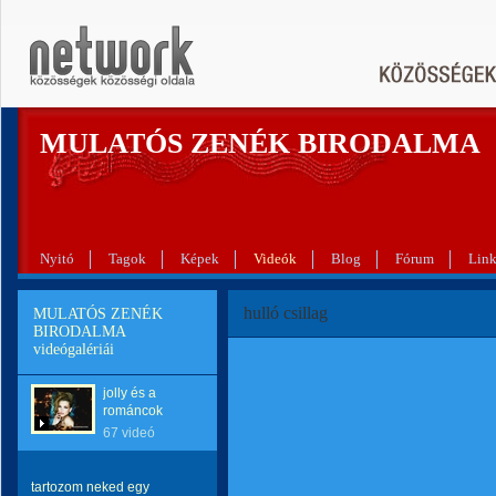
MULATÓS ZENÉK BIRODALMA
Nyitó
Tagok
Képek
Videók
Blog
Fórum
Lin
hulló csillag
MULATÓS ZENÉK
BIRODALMA
videógalériái
jolly és a
románcok
67 videó
tartozom neked egy