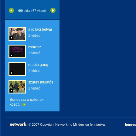
6/9
oldal (67 videó)
a jó laci betyár
2 videó
csoresz
1 videó
repeta gang
1 videó
szüreti mulatós
1 videó
Böngéssz a galériák
között!
© 2007 Copyright Network.hu Minden jog fenntartva.
Impre