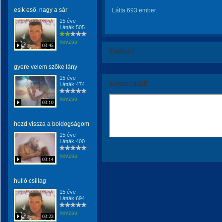
esik eső, nagy a sár
Látta 693 ember.
15 éve
Látták:505
novzsu
03:45
Értékeld!
gyere velem szőke lány
15 éve
Kommentáld!
Látták:474
novzsu
03:10
hozd vissza a boldogságom
15 éve
Látták:400
novzsu
03:14
hulló csillag
15 éve
Látták:694
novzsu
03:23