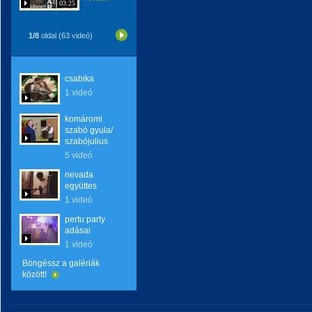
03:25
1/8
oldal (63 videó)
csabika
1 videó
komáromi
szabó gyula/
szabójulius
5 videó
nevada
együttes
1 videó
pertu party
adásai
1 videó
Böngéssz a galériák
között!