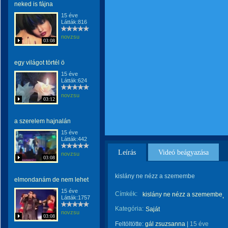
neked is fájna
15 éve
Látták:816
novzsu
03:08
egy világot törtél ö
15 éve
Látták:624
novzsu
03:12
a szerelem hajnalán
15 éve
Látták:442
Leírás
Videó beágyazása
novzsu
03:08
kislány ne nézz a szemembe
elmondanám de nem lehet
15 éve
Címkék:
kislány ne nézz a szemembe
Látták:1757
Kategória:
Saját
novzsu
03:08
Feltöltötte:
gál zsuzsanna
|
15 éve