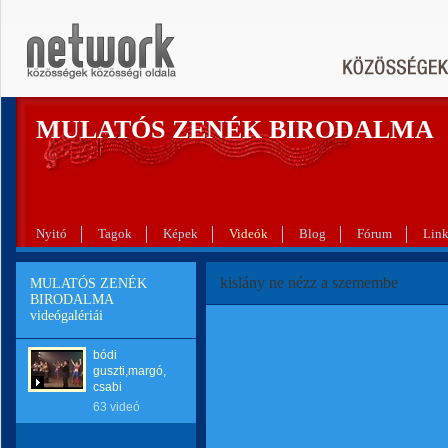
MULATÓS ZENÉK BIRODALMA
Nyitó
Tagok
Képek
Videók
Blog
Fórum
Lin
kislány ne nézz a szemembe
MULATÓS ZENÉK
BIRODALMA
videógalériái
bódi
guszti,margó,
csabi
63 videó