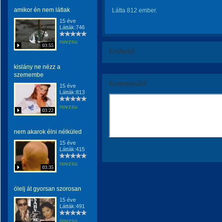
amikor én nem látlak
Látta 812 ember.
15 éve
Látták:746
novzsu
03:55
Értékeld!
kislány ne nézz a
szemembe
Kommentáld!
15 éve
Látták:813
novzsu
03:22
nem akarok élni nélküled
15 éve
Látták:415
novzsu
03:35
ölelj át gyorsan szorosan
15 éve
Látták:491
novzsu