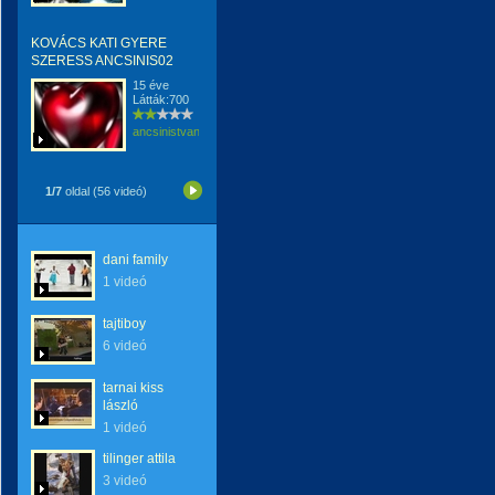
KOVÁCS KATI GYERE
SZERESS ANCSINIS02
15 éve
Látták:700
ancsinistvan
1/7
oldal (56 videó)
dani family
1 videó
tajtiboy
6 videó
tarnai kiss
lászló
1 videó
tilinger attila
3 videó