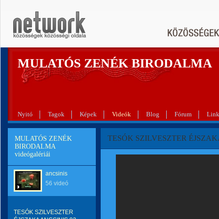
MULATÓS ZENÉK BIRODALMA
Nyitó
Tagok
Képek
Videók
Blog
Fórum
Lin
TESÓK SZILVESZTER ÉJSZAKA
MULATÓS ZENÉK
BIRODALMA
videógalériái
ancsinis
56 videó
TESÓK SZILVESZTER