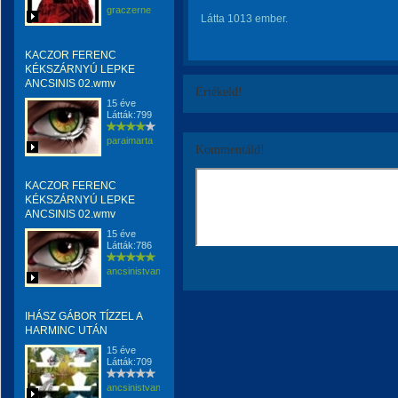
graczerne
Látta 1013 ember.
KACZOR FERENC
KÉKSZÁRNYÚ LEPKE
ANCSINIS 02.wmv
Értékeld!
15 éve
Látták:799
paraimarta
Kommentáld!
KACZOR FERENC
KÉKSZÁRNYÚ LEPKE
ANCSINIS 02.wmv
15 éve
Látták:786
ancsinistvan
IHÁSZ GÁBOR TÍZZEL A
HARMINC UTÁN
15 éve
Látták:709
ancsinistvan