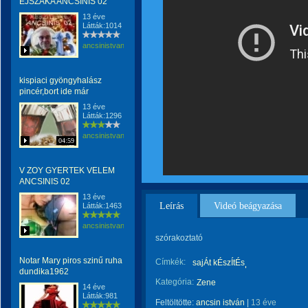
ÉJSZAKA ANCSINIS 02
13 éve
Látták:1014
ancsinistvan
kispiaci gyöngyhalász
pincér,bort ide már
13 éve
Látták:1296
ancsinistvan
04:59
V ZOY GYERTEK VELEM
ANCSINIS 02
13 éve
Leírás
Videó beágyazása
Látták:1463
ancsinistvan
szórakoztató
Notar Mary piros szinű ruha
Címkék:
sajÁt kÉszÍtÉs
dundika1962
Kategória:
Zene
14 éve
Látták:981
Feltöltötte:
ancsin istván
|
13 éve