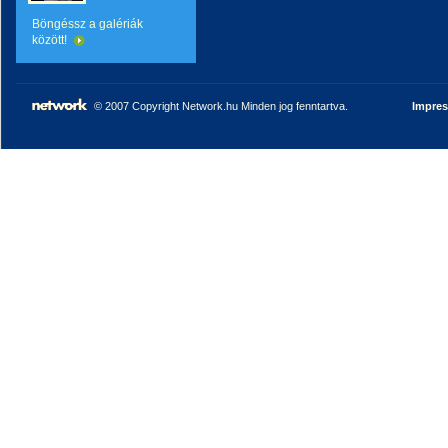
Böngéssz a galériák
között!
© 2007 Copyright Network.hu Minden jog fenntartva.
Impre