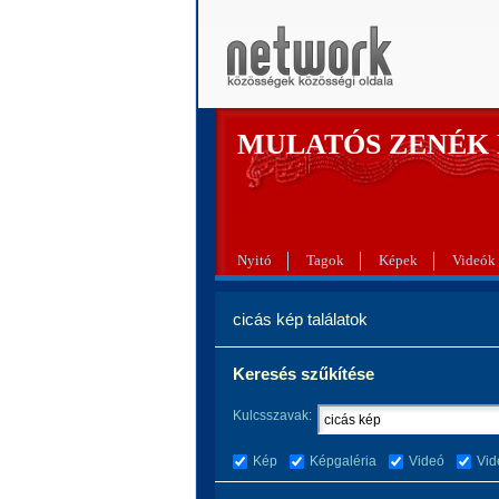
MULATÓS ZENÉK
Nyitó
Tagok
Képek
Videók
cicás kép találatok
Keresés szűkítése
Kulcsszavak:
Kép
Képgaléria
Videó
Vid