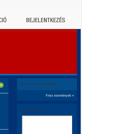
Ez történt a közösségben:
Friss események »
Szólj hozzá te is!