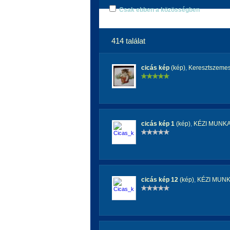
Csak ebben a közösségben
414 találat
cicás kép
(kép)
,
Keresztszemes
cicás kép 1
(kép)
,
KÉZI MUNK
cicás kép 12
(kép)
,
KÉZI MUN